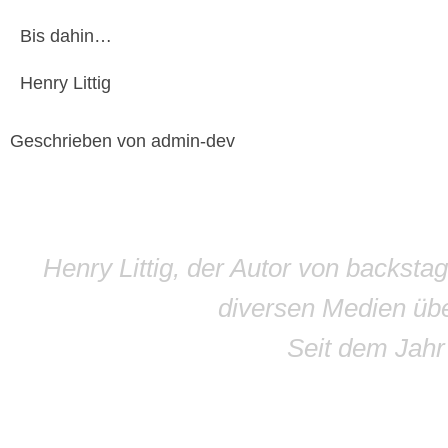
Bis dahin…
Henry Littig
Geschrieben von admin-dev
Henry Littig, der Autor von backsta
diversen Medien übe
Seit dem Jah