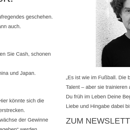
aufregendes geschehen.
ann auch.
ben Sie Cash, schonen
China und Japan.
„Es ist wie im Fußball. Die
Talent – aber sie trainiere
Du früh im Leben Deine Be
ier könnte sich die
Liebe und Hingabe dabei bi
erstrecken.
ZUM NEWSLETT
 Zuwächse der Gewinne
rgegeben“ werden.