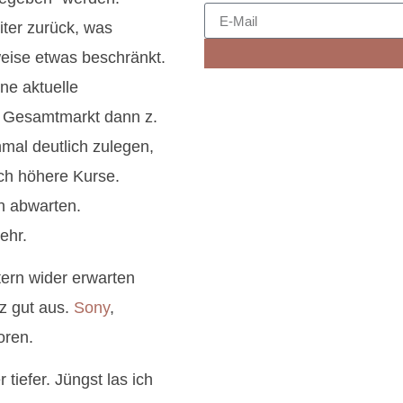
ter zurück, was
weise etwas beschränkt.
ne aktuelle
er Gesamtmarkt dann z.
al deutlich zulegen,
ich höhere Kurse.
ch abwarten.
ehr.
tern wider erwarten
nz gut aus.
Sony
,
oren.
tiefer. Jüngst las ich