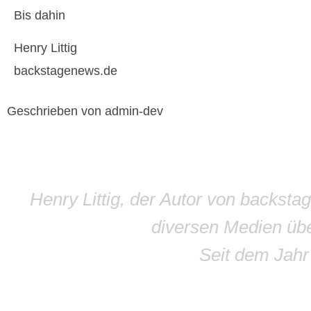
Bis dahin
Henry Littig
backstagenews.de
Geschrieben von admin-dev
Henry Littig, der Autor von backsta
diversen Medien übe
Seit dem Jah