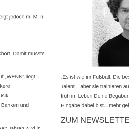
teigt jedoch m. M. n.
 short. Damit müsste
f „WENN“ liegt –
„Es ist wie im Fußball. Die b
rkere
Talent – aber sie trainieren 
usik.
früh im Leben Deine Begabun
e Banken und
Hingabe dabei bist…mehr geht
ZUM NEWSLETT
eit Jahren wird in