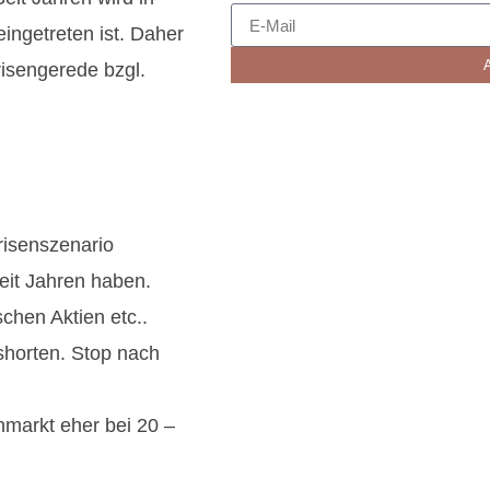
eingetreten ist. Daher
risengerede bzgl.
risenszenario
eit Jahren haben.
schen Aktien etc..
 shorten. Stop nach
nmarkt eher bei 20 –