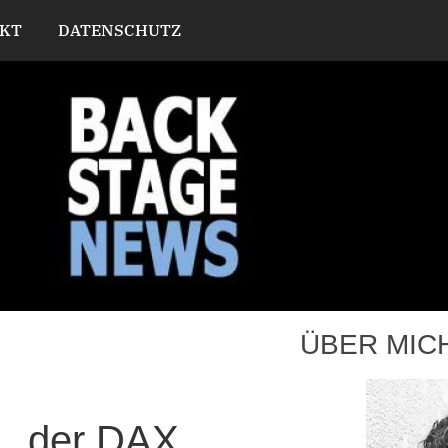
KT
DATENSCHUTZ
ÜBER MIC
ee…der DAX