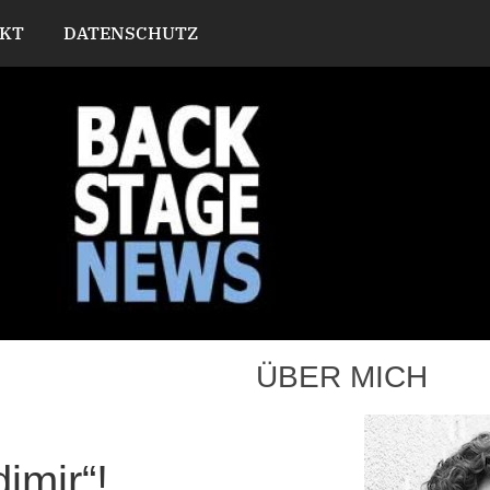
KT
DATENSCHUTZ
ÜBER MICH
imir“!