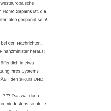
e westeuropäische
en Homo Sapiens ist, die
rfen also gespannt sein!
 bei den Nachrichten.
Finanzminister heraus:
ffentlich in etwa
ettung ihres Systems
GRÄBT den $-Kurs UND
her??? Das war doch
opa mindestens so pleite