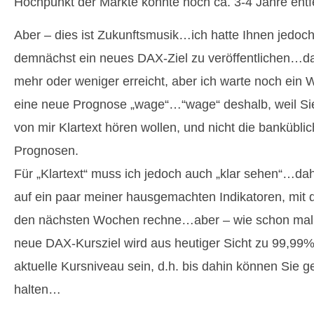
Hochpunkt der Märkte könnte noch ca. 3-4 Jahre ent
Aber – dies ist Zukunftsmusik…ich hatte Ihnen jedoc
demnächst ein neues DAX-Ziel zu veröffentlichen…das
mehr oder weniger erreicht, aber ich warte noch ein W
eine neue Prognose „wage“…“wage“ deshalb, weil Sie
von mir Klartext hören wollen, und nicht die bankübli
Prognosen.
Für „Klartext“ muss ich jedoch auch „klar sehen“…da
auf ein paar meiner hausgemachten Indikatoren, mit d
den nächsten Wochen rechne…aber – wie schon mal
neue DAX-Kursziel wird aus heutiger Sicht zu 99,99%
aktuelle Kursniveau sein, d.h. bis dahin können Sie ge
halten…