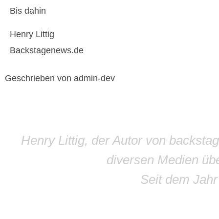
Bis dahin
Henry Littig
Backstagenews.de
Geschrieben von admin-dev
Henry Littig, der Autor von backsta
diversen Medien übe
Seit dem Jah