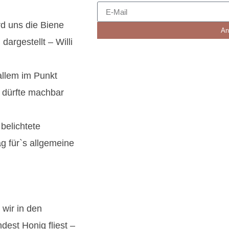
rd uns die Biene
An
dargestellt – Willi
 allem im Punkt
s dürfte machbar
 belichtete
ag für`s allgemeine
 wir in den
est Honig fliest –