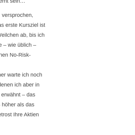
fernt sein…
h versprochen,
 erste Kursziel ist
eilchen ab, bis ich
 – wie üblich –
chen No-Risk-
her warte ich noch
enen ich aber in
 erwähnt – das
 höher als das
trost Ihre Aktien