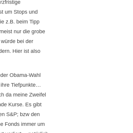
zfristige
bst um Stops und
e z.B. beim Tipp
meist nur die grobe
, würde bei der
ern. Hier ist also
ch der Obama-Wahl
 ihre Tiefpunkte…
ch da meine Zweifel
nde Kurse. Es gibt
den S&P; bzw den
ese Fonds immer um