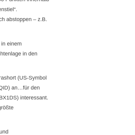
stiel“.
ch abstoppen – z.B.
 in einem
chtenlage in den
trashort (US-Symbol
QID) an…für den
BX1DS) interessant.
größte
 und