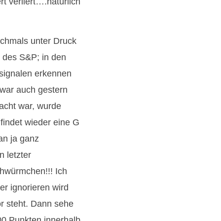
 verliert….natürlich
ochmals unter Druck
 des S&P; in den
ssignalen erkennen
 war auch gestern
acht war, wurde
 findet wieder eine G
an ja ganz
n letzter
ühwürmchen!!! Ich
er ignorieren wird
or steht. Dann sehe
200 Punkten innerhalb