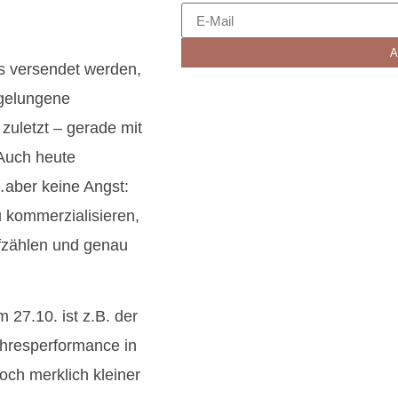
A
s versendet werden,
 gelungene
uletzt – gerade mit
 Auch heute
…aber keine Angst:
 kommerzialisieren,
fzählen und genau
27.10. ist z.B. der
ahresperformance in
och merklich kleiner