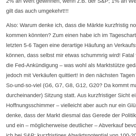
2% an Wert gewinnen, wenn z.B. der S&P; 1% an Wert
gilt das auch umgekehrt!!!
Also: Warum denke ich, dass die Märkte kurzfristig n
kommen könnten? Zum einen habe ich im Tageschart
letzten 5-6 Tagen eine derartige Häufung an Verkauf
können, dass selbst mir etwas schummrig wird! Fatal
die Fed-Ankündigung – was wohl als Marktstütze ged
jedoch mit Verkäufen quittiert! In den nächsten Tagen
So-und-so-viel (G6, G7, G8, G12, G20? Da kommt m
durcheinander) Sitzung statt. Aus kurzfristiger Sicht ei
Hoffnungsschimmer – vielleicht aber auch nur ein Gl
denke, dass der Markt diesmal das Gerede der Politik
und ein – möglicherweise deutlicher – Abverkauf bev
ich bei S&P; kurzfristiges Abwärtspotential von 100-