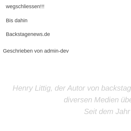
wegschliessen!!!
Bis dahin
Backstagenews.de
Geschrieben von admin-dev
Henry Littig, der Autor von backsta
diversen Medien übe
Seit dem Jah