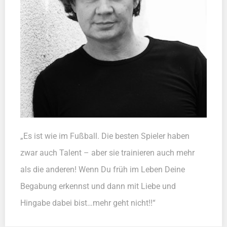
„Es ist wie im Fußball. Die besten Spieler haben
zwar auch Talent – aber sie trainieren auch mehr
als die anderen! Wenn Du früh im Leben Deine
Begabung erkennst und dann mit Liebe und
Hingabe dabei bist…mehr geht nicht!!“