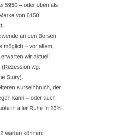
ei 5950 – oder oben als
 Marke von 6150
t.
endwende an den Börsen
s möglich – vor allem,
erwarten wir aktuell
t (Rezession wg.
e Story).
eiteren Kurseinbruch, der
iegen kann – oder auch
uote in aller Ruhe in 25%
12 warten können: