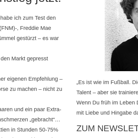
habe ich zum Test den
 (FNM)-, Freddie Mae
ümmel gestürzt – es war
 den Markt gepresst
iner eigenen Empfehlung –
„Es ist wie im Fußball. 
örse zu machen – nicht zu
Talent – aber sie trainie
Wenn Du früh im Leben 
aren und ein paar Extra-
mit Liebe und Hingabe da
enschmerzen „gebracht“…
ZUM NEWSLE
ktien in Stunden 50-75%