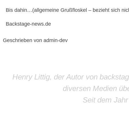
Bis dahin…(allgemeine Grußfloskel – bezieht sich nich
Backstage-news.de
Geschrieben von admin-dev
Henry Littig, der Autor von backsta
diversen Medien übe
Seit dem Jah