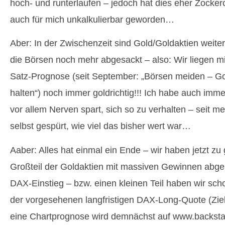
hoch- und runterlaufen – jedoch hat dies eher Zockerc
auch für mich unkalkulierbar geworden…
Aber: In der Zwischenzeit sind Gold/Goldaktien weite
die Börsen noch mehr abgesackt – also: Wir liegen mi
Satz-Prognose (seit September: „Börsen meiden – Go
halten“) noch immer goldrichtig!!! Ich habe auch imme
vor allem Nerven spart, sich so zu verhalten – seit m
selbst gespürt, wie viel das bisher wert war…
Aaber: Alles hat einmal ein Ende – wir haben jetzt zu
Großteil der Goldaktien mit massiven Gewinnen abge
DAX-Einstieg – bzw. einen kleinen Teil haben wir sch
der vorgesehenen langfristigen DAX-Long-Quote (Ziel
eine Chartprognose wird demnächst auf www.backstag