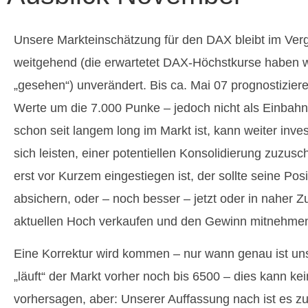
Unsere Markteinschätzung für den DAX bleibt im Ver
weitgehend (die erwartetet DAX-Höchstkurse haben wi
„gesehen“) unverändert. Bis ca. Mai 07 prognostizier
Werte um die 7.000 Punke – jedoch nicht als Einbahn
schon seit langem long im Markt ist, kann weiter inves
sich leisten, einer potentiellen Konsolidierung zuzu
erst vor Kurzem eingestiegen ist, der sollte seine Pos
absichern, oder – noch besser – jetzt oder in naher Z
aktuellen Hoch verkaufen und den Gewinn mitnehme
Eine Korrektur wird kommen – nur wann genau ist unsi
„läuft“ der Markt vorher noch bis 6500 – dies kann ke
vorhersagen, aber: Unserer Auffassung nach ist es z