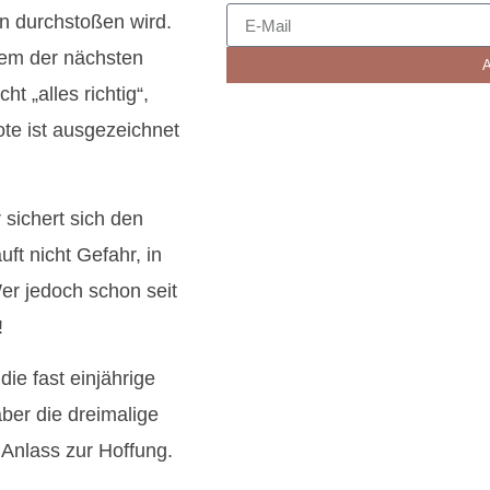
en durchstoßen wird.
nem der nächsten
A
t „alles richtig“,
ote ist ausgezeichnet
 sichert sich den
t nicht Gefahr, in
Wer jedoch schon seit
!
ie fast einjährige
aber die dreimalige
 Anlass zur Hoffung.