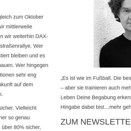
gleich zum Oktober
r mittlerweile
en wir weiterhin DAX-
straßenrallye. Wer
tiert bleiben und es
schauen. Wer hingegen
itionen sehr eng
„Es ist wie im Fußball. Die b
ukunft auf dem
– aber sie trainieren auch me
n.
Leben Deine Begabung erkenn
Hingabe dabei bist…mehr geht 
cher. Vielleicht
iner so genau
ZUM NEWSLETTE
u über 80% sicher,